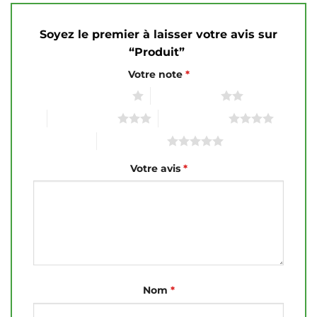
Soyez le premier à laisser votre avis sur
“Produit”
Votre note
*
1 étoile sur 5
2 étoiles sur 5
3 étoiles sur 5
4 étoiles sur 5
5 étoiles sur 5
Votre avis
*
Nom
*