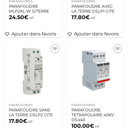
PARAFOUDRES
PARAFOUDRES
PARAFOUDRE
PARAFOUDRE AVEC
MLP2XL-W S/TERRE
LA TERRE DSLP1 CITE
24.50
€
17.80
€
HT
HT
Ajouter dans favoris
Ajouter dans favoris
Ajouter
Ajouter
à la liste
à la liste
d’envies
d’envies
PARAFOUDRES
PARAFOUDRES
PARAFOUDRE SANS
PARAFOUDRE
LA TERRE DSLP2 CITE
TETRAPOLAIRE 40KV
DS440
17.80
€
HT
100.00
€
HT