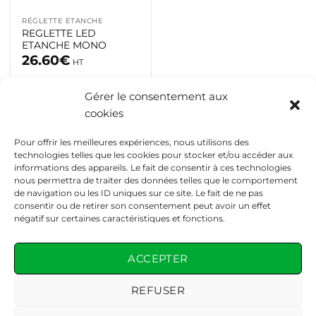
RÉGLETTE ÉTANCHE
REGLETTE LED
ETANCHE MONO
26.60
€
HT
Gérer le consentement aux
Ajouter dans favoris
cookies
Pour offrir les meilleures expériences, nous utilisons des
technologies telles que les cookies pour stocker et/ou accéder aux
informations des appareils. Le fait de consentir à ces technologies
nous permettra de traiter des données telles que le comportement
de navigation ou les ID uniques sur ce site. Le fait de ne pas
consentir ou de retirer son consentement peut avoir un effet
négatif sur certaines caractéristiques et fonctions.
CONTACT
04 86 68 53 95
ACCEPTER
contact@eddep.fr
9 boulevard de la raffinerie, 13014 Marseille
REFUSER
Du lundi au vendredi : de 8h à 17h