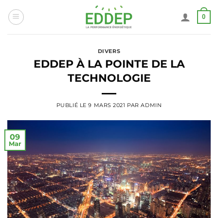
Passer
0
au
contenu
DIVERS
EDDEP À LA POINTE DE LA
TECHNOLOGIE
PUBLIÉ LE
9 MARS 2021
PAR
ADMIN
09
Mar