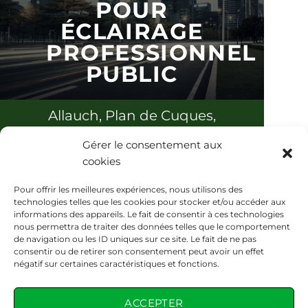
POUR
Eclairage basse
ÉCLAIRAGE
consommation
PROFESSIONNEL
professionnel
PUBLIC
Luminaire
professionnel,
Allauch, Plan de Cuques,
éclairage public
Plan de Campagne, Les
Gérer le consentement aux
Pennes Mirabeau, Aix en
Grossiste distributeur
cookies
Provence, Aubagne,
éclairage public
Pour offrir les meilleures expériences, nous utilisons des
Vitrolles,
Paris
,
Bordeaux
,
technologies telles que les cookies pour stocker et/ou accéder aux
Éclairage copropriété
informations des appareils. Le fait de consentir à ces technologies
Lyon
,
nous permettra de traiter des données telles que le comportement
de navigation ou les ID uniques sur ce site. Le fait de ne pas
Nice
,
Nantes
,
Strasbourg
consentir ou de retirer son consentement peut avoir un effet
négatif sur certaines caractéristiques et fonctions.
CONTACT
04 86 68 53 95
ACCEPTER