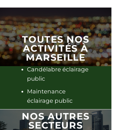
TOUTES NOS
ACTIVITÉS À
MARSEILLE
Candélabre éclairage
public
Maintenance
éclairage public
Economie énergie
NOS AUTRES
éclairage public
SECTEURS