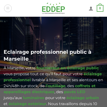
Passer
0
au
contenu
Eclairage professionnel public à
Marseille
À Marseille, votre
fournisseur en éclairage public
vous propose tout ce qu’il faut pour votre
éclairage
professionnel
livrable à Marseille et ses alentours en
24h/48h sur stock, de
l’outillage
, des
coffrets et
appareillages électriques
, des
pavés LED
jusqu’aux
luminaires
pour votre
éclairage urbain
et
éclairage extérieur
. Nous travaillons depuis 10