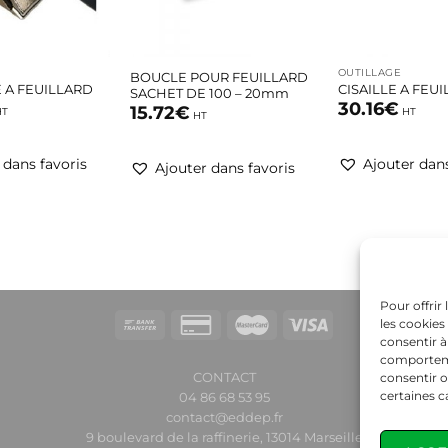
+
+
OUTILLAGE
BOUCLE POUR FEUILLARD
 A FEUILLARD
CISAILLE A FEU
SACHET DE 100 – 20mm
30.16
€
15.72
€
HT
HT
HT
 dans favoris
Ajouter dans
Ajouter dans favoris
Pour offrir
les cookies
consentir à
comportemen
CONTACT
consentir o
certaines c
04 86 68 53 95
contact@eddep.fr
9 boulevard de la raffinerie, 13014 Marseille