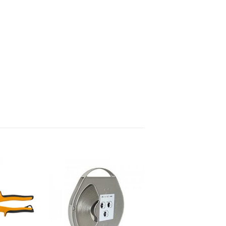
Ajouter
à la
liste
d’envies