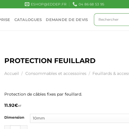
ESHOP@EDDEP.FR
04 86 68 53 95
RISE
CATALOGUES
DEMANDE DE DEVIS
PROTECTION FEUILLARD
Accueil
/
Consommables et accessoires
/
Feuillards & acces
Protection de câbles fixes par feuillard.
11.92
€
HT
Dimension
quantité de PROTECTION FEUILLARD