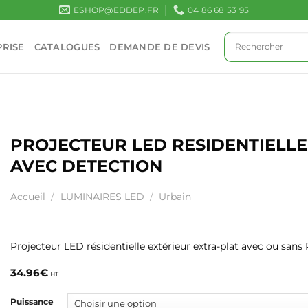
ESHOP@EDDEP.FR
04 86 68 53 95
RISE
CATALOGUES
DEMANDE DE DEVIS
PROJECTEUR LED RESIDENTIELL
AVEC DETECTION
Accueil
/
LUMINAIRES LED
/
Urbain
Projecteur LED résidentielle extérieur extra-plat avec ou sans 
34.96
€
HT
Puissance