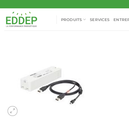
Passer
au
contenu
PRODUITS
SERVICES
ENTREP
Ajouter
à la liste
d’envies