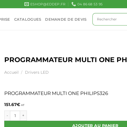
ESHOP@EDDEP.FR
04 86 68 53 95
RISE
CATALOGUES
DEMANDE DE DEVIS
PROGRAMMATEUR MULTI ONE PHI
Accueil
/
Drivers LED
PROGRAMMATEUR MULTI ONE PHILIPS326
151.67
€
HT
quantité de PROGRAMMATEUR MULTI ONE PHILIPS
AJOUTER AU PANIER