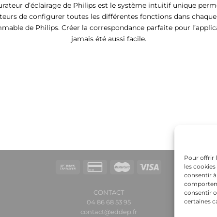
rateur d’éclairage de Philips est le système intuitif unique per
ateurs de configurer toutes les différentes fonctions dans chaque
able de Philips. Créer la correspondance parfaite pour l’applic
jamais été aussi facile.
Pour offrir
les cookies
consentir à
comportemen
CONTACT
consentir o
certaines c
04 86 68 53 95
contact@eddep.fr