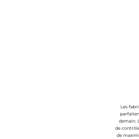
Les fabr
parfaite
demain. L
de contrôl
de maximi