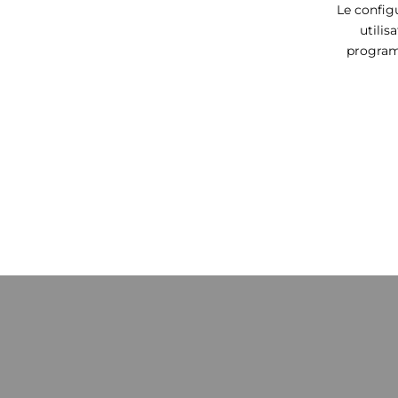
Le configu
utilis
programm