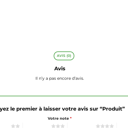
AVIS (0)
Avis
Il n’y a pas encore d’avis.
yez le premier à laisser votre avis sur “Produit”
Votre note
*
 sur 5
3 étoiles sur 5
4 étoiles sur 5
5 éto