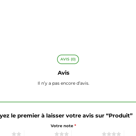
AVIS (0)
Avis
Il n’y a pas encore d’avis.
yez le premier à laisser votre avis sur “Produit”
Votre note
*
 sur 5
3 étoiles sur 5
4 étoiles sur 5
5 éto