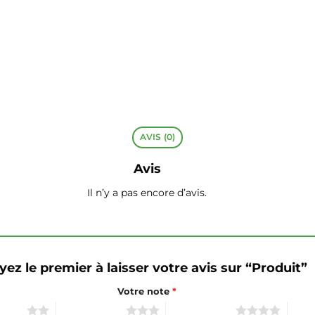
AVIS (0)
Avis
Il n’y a pas encore d’avis.
yez le premier à laisser votre avis sur “Produit”
Votre note
*
 sur 5
3 étoiles sur 5
4 étoiles sur 5
5 éto