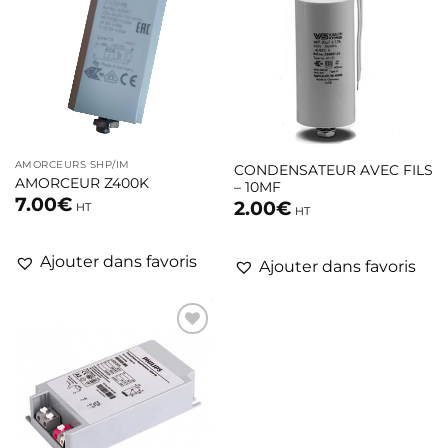
à la liste
d’envies
AMORCEURS SHP/IM
CONDENSATEUR AVEC FILS
AMORCEUR Z400K
– 10MF
7.00
€
2.00
€
HT
HT
Ajouter dans favoris
Ajouter dans favoris