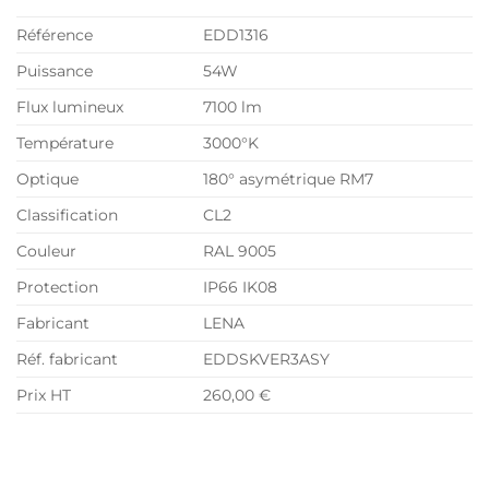
Référence
EDD1316
Puissance
54W
Flux lumineux
7100 lm
Température
3000°K
Optique
180° asymétrique RM7
Classification
CL2
Couleur
RAL 9005
Protection
IP66 IK08
Fabricant
LENA
Réf. fabricant
EDDSKVER3ASY
Prix HT
260,00 €