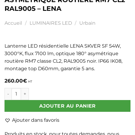
RAL9005 – LENA
Accueil
/
LUMINAIRES LED
/
Urbain
Lanterne LED résidentielle LENA SKVER SF 54W,
3000°K, flux 7100 lm, optique 180° asymétrique
routière RM7 classe CL2, RAL9005 noir. IP66 IK08,
montage top D60mm, garantie 5 ans.
260.00
€
HT
quantité de Lanterne LED résidentielle SKVER SF 54W 300
AJOUTER AU PANIER
Ajouter dans favoris
Produits en stock, pour toutes demandes, nous