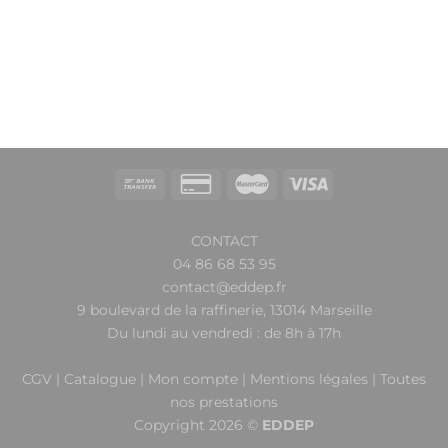
CONTACT
04 86 68 53 95
contact@eddep.fr
9 boulevard de la raffinerie, 13014 Marseille
Du lundi au vendredi : de 8h à 17h
CGV
|
Catalogue
|
Mon compte
|
Mentions légales
|
Toutes
nos prestations
Copyright 2026 ©
EDDEP