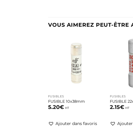
VOUS AIMEREZ PEUT-ÊTRE 
Ajouter
à la
liste
d’envies
+
+
FUSIBLES
FUSIBLES
FUSIBLE 10x38mm
FUSIBLE 2
5.20
€
2.15
€
HT
HT
Ajouter dans favoris
Ajouter