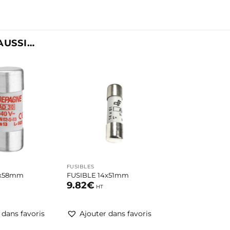
AUSSI…
Ajouter
Ajouter
à la
à la
liste
liste
d’envies
d’envies
+
FUSIBLES
2x58mm
FUSIBLE 14x51mm
9.82
€
HT
 dans favoris
Ajouter dans favoris