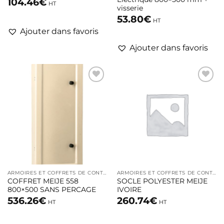
104.46
€
HT
visserie
53.80
€
HT
Ajouter dans favoris
Ajouter dans favoris
Ajouter
Ajouter
à la liste
à la liste
d’envies
d’envies
ARMOIRES ET COFFRETS DE CONTRÔLE
ARMOIRES ET COFFRETS DE CONTRÔLE
COFFRET MEIJE 558
SOCLE POLYESTER MEIJE
800×500 SANS PERCAGE
IVOIRE
536.26
€
260.74
€
HT
HT