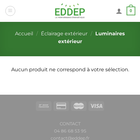
Passer
0
au
contenu
Accueil
/
Éclairage extérieur
/
Luminaires
extérieur
Aucun produit ne correspond à votre sélection.
CONTACT
04 86 68 53 95
contact@eddep.fr