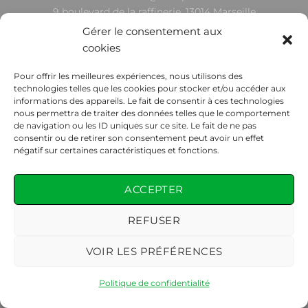
9 boulevard de la raffinerie, 13014 Marseille
Du lundi au vendredi : de 8h à 17h
Gérer le consentement aux
cookies
CGV
|
Catalogue
|
Mon compte
|
Mentions légales
|
Toutes
nos prestations
Pour offrir les meilleures expériences, nous utilisons des
technologies telles que les cookies pour stocker et/ou accéder aux
Copyright 2026 ©
EDDEP
informations des appareils. Le fait de consentir à ces technologies
nous permettra de traiter des données telles que le comportement
de navigation ou les ID uniques sur ce site. Le fait de ne pas
consentir ou de retirer son consentement peut avoir un effet
négatif sur certaines caractéristiques et fonctions.
ACCEPTER
REFUSER
VOIR LES PRÉFÉRENCES
Politique de confidentialité