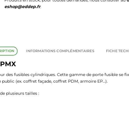
Produits en stock, pour toutes demandes, nous consulter au
0
eshop@eddep.fr
.
RIPTION
INFORMATIONS COMPLÉMENTAIRES
FICHE TEC
 PMX
r des fusibles cylindriques. Cette gamme de porte fusible se fixen
e public (ex. coffret façade, coffret PDM, armoire EP…).
e plusieurs tailles :