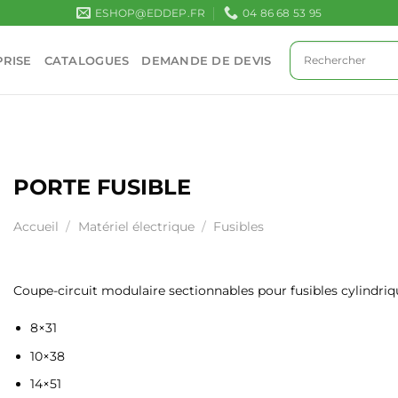
ESHOP@EDDEP.FR
04 86 68 53 95
RISE
CATALOGUES
DEMANDE DE DEVIS
PORTE FUSIBLE
Accueil
/
Matériel électrique
/
Fusibles
Coupe-circuit modulaire sectionnables pour fusibles cylindriqu
8×31
10×38
14×51