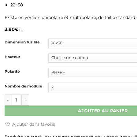
22×58
Existe en version unipolaire et multipolaire, de taille standar
3.80
€
HT
Dimension fusible
Hauteur
Polarité
Nombre de module
quantité de PORTE FUSIBLE
AJOUTER AU PANIER
Ajouter dans favoris