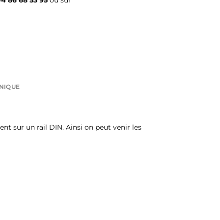
4 86 68 53 95
ou sur
HNIQUE
t sur un rail DIN. Ainsi on peut venir les